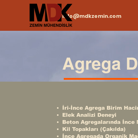
info@mdkzemin.com
Agrega D
İri-İnce Agrega Birim Hac
Elek Analizi Deneyi
Beton Agregalarında İnce 
Kil Topakları (Çakılda)
İnce Agregada Organik M