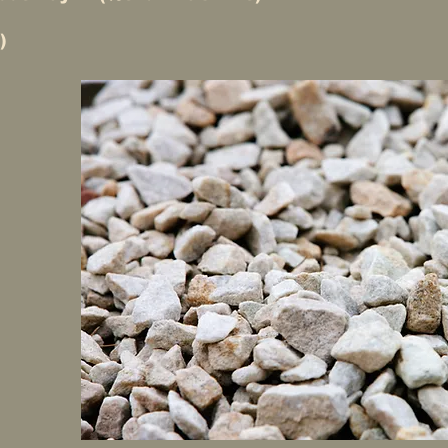
)
esi