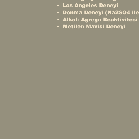
Los Angeles Deneyi
Donma Deneyi (Na2SO4 ile
Alkalı Agrega Reaktivit
Metilen Mavisi Deneyi