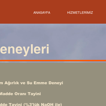
ANASAYFA
HİZMETLERİMİZ
eneyleri
im Ağırlık ve Su Emme Deneyi
Madde Oranı Tayini
adde Tayini (%3'lük NaOH ile)