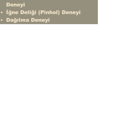
Deneyi
İğne Deliği (Pinhol) Deneyi
Dağılma Deneyi
Çifte Hidrometre Deneyi
© 2035 by Sphere
Constructions. Powered and
secured by
Wix